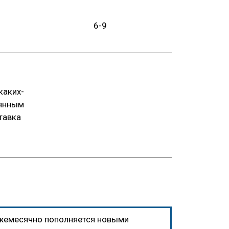
6-9
каких-
вянным
тавка
ежемесячно пополняется новыми