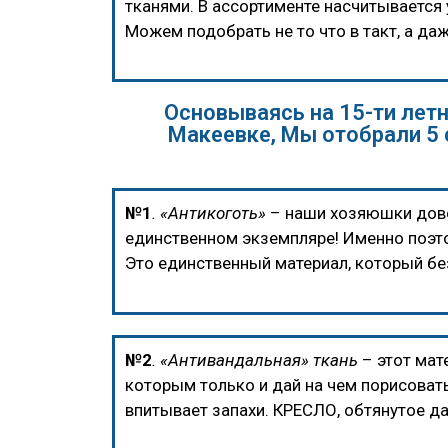
тканями. В ассортименте насчитывается
Можем подобрать не то что в такт, а даж
Основываясь на 15-ти лет
Макеевке, Мы отобрали 5
№1
. «Антикоготь»
– наши хозяюшки дово
единственном экземпляре! Именно поэто
Это единственный материал, который бе
№2
. «Антивандальная» ткань
– этот ма
которым только и дай на чем порисовать
впитывает запахи. КРЕСЛО, обтянутое д