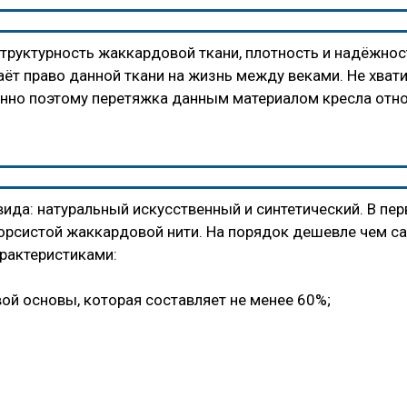
руктурность жаккардовой ткани, плотность и надёжност
т право данной ткани на жизнь между веками. Не хватит
енно поэтому перетяжка данным материалом кресла отн
 вида: натуральный искусственный и синтетический. В пе
орсистой жаккардовой нити. На порядок дешевле чем с
рактеристиками:
ой основы, которая составляет не менее 60%;